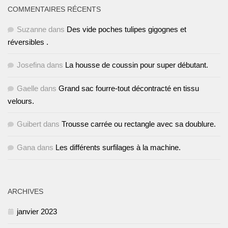
COMMENTAIRES RÉCENTS
Suzanne
dans
Des vide poches tulipes gigognes et
réversibles .
Josefina
dans
La housse de coussin pour super débutant.
Gaelle
dans
Grand sac fourre-tout décontracté en tissu
velours.
Guibert
dans
Trousse carrée ou rectangle avec sa doublure.
Gana
dans
Les différents surfilages à la machine.
ARCHIVES
janvier 2023