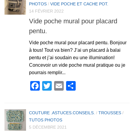
PHOTOS
/
VIDE POCHE ET CACHE POT.
14 FÉVRIER 2022
Vide poche mural pour placard
pentu.
Vide poche mural pour placard pentu. Bonjour
à tous! Tout va bien? J’ai un placard à balai
pentu et j’ai soudain eu une illumination!
Concevoir un vide poche mural pratique ou je
pourrais remplir...
Facebook
Twitter
Email
Partager
COUTURE .ASTUCES.CONSEILS.
/
TROUSSES
/
TUTOS PHOTOS
5 DÉCEMBRE 2021