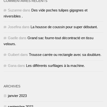
COMMENTAIRES RÉCENTS
Suzanne
dans
Des vide poches tulipes gigognes et
réversibles .
Josefina
dans
La housse de coussin pour super débutant.
Gaelle
dans
Grand sac fourre-tout décontracté en tissu
velours.
Guibert
dans
Trousse carrée ou rectangle avec sa doublure.
Gana
dans
Les différents surfilages à la machine.
ARCHIVES
janvier 2023
septembre 2022