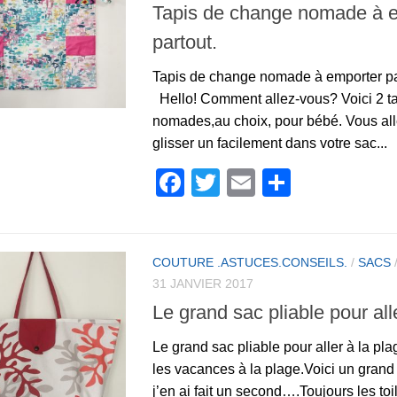
Tapis de change nomade à 
partout.
Tapis de change nomade à emporter p
Hello! Comment allez-vous? Voici 2 t
nomades,au choix, pour bébé. Vous al
glisser un facilement dans votre sac...
Facebook
Twitter
Email
Partage
COUTURE .ASTUCES.CONSEILS.
/
SACS
31 JANVIER 2017
Le grand sac pliable pour all
Le grand sac pliable pour aller à la pla
les vacances à la plage.Voici un grand 
j’en ai fait un second….Toujours les to