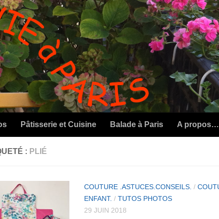
os
Pâtisserie et Cuisine
Balade à Paris
A propos…
QUETÉ :
PLIÉ
COUTURE .ASTUCES.CONSEILS.
/
COUTU
ENFANT.
/
TUTOS PHOTOS
29 JUIN 2018