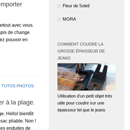
emporter
Fleur de Soleil
MORA
artout avec vous.
apis de change
lez pouvoir en
COMMENT COUDRE LA
GROSSE ÉPAISSEUR DE
r
JEANS
/
TUTOS PHOTOS
Utilisation d'un petit objet très
er à la plage.
utile pour coudre sur une
épaisseur tel que le jeans
ge. Hello! bientôt
sac pliable. Non !
iles enduites de