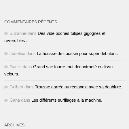
COMMENTAIRES RÉCENTS
Suzanne
dans
Des vide poches tulipes gigognes et
réversibles .
Josefina
dans
La housse de coussin pour super débutant.
Gaelle
dans
Grand sac fourre-tout décontracté en tissu
velours.
Guibert
dans
Trousse carrée ou rectangle avec sa doublure.
Gana
dans
Les différents surfilages à la machine.
ARCHIVES