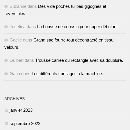
Suzanne
dans
Des vide poches tulipes gigognes et
réversibles .
Josefina
dans
La housse de coussin pour super débutant.
Gaelle
dans
Grand sac fourre-tout décontracté en tissu
velours.
Guibert
dans
Trousse carrée ou rectangle avec sa doublure.
Gana
dans
Les différents surfilages à la machine.
ARCHIVES
janvier 2023
septembre 2022