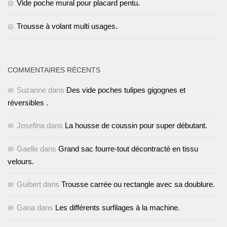
Vide poche mural pour placard pentu.
Trousse à volant multi usages.
COMMENTAIRES RÉCENTS
Suzanne
dans
Des vide poches tulipes gigognes et
réversibles .
Josefina
dans
La housse de coussin pour super débutant.
Gaelle
dans
Grand sac fourre-tout décontracté en tissu
velours.
Guibert
dans
Trousse carrée ou rectangle avec sa doublure.
Gana
dans
Les différents surfilages à la machine.