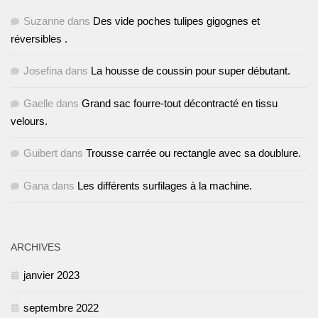
Suzanne
dans
Des vide poches tulipes gigognes et
réversibles .
Josefina
dans
La housse de coussin pour super débutant.
Gaelle
dans
Grand sac fourre-tout décontracté en tissu
velours.
Guibert
dans
Trousse carrée ou rectangle avec sa doublure.
Gana
dans
Les différents surfilages à la machine.
ARCHIVES
janvier 2023
septembre 2022