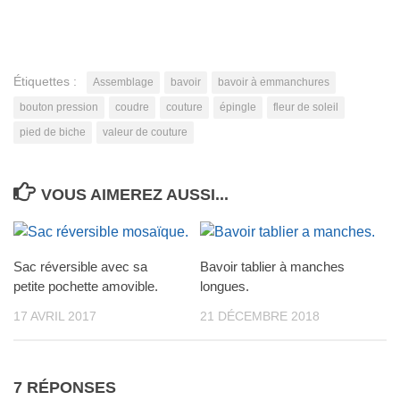
Étiquettes :
Assemblage
bavoir
bavoir à emmanchures
bouton pression
coudre
couture
épingle
fleur de soleil
pied de biche
valeur de couture
VOUS AIMEREZ AUSSI...
Sac réversible avec sa
Bavoir tablier à manches
petite pochette amovible.
longues.
17 AVRIL 2017
21 DÉCEMBRE 2018
7 RÉPONSES