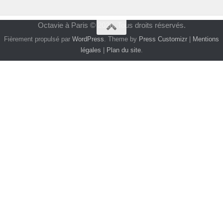
Octavie à Paris © 2026. Tous droits réservés.
Fièrement propulsé par
WordPress
. Theme by
Press Customizr
|
Mentions
légales
|
Plan du site
.