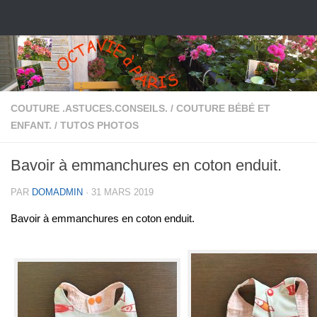
COUTURE .ASTUCES.CONSEILS.
/
COUTURE BÉBÉ ET
ENFANT.
/
TUTOS PHOTOS
Bavoir à emmanchures en coton enduit.
PAR
DOMADMIN
·
31 MARS 2019
Bavoir à emmanchures en coton enduit.