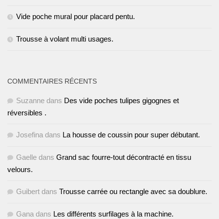
Vide poche mural pour placard pentu.
Trousse à volant multi usages.
COMMENTAIRES RÉCENTS
Suzanne
dans
Des vide poches tulipes gigognes et
réversibles .
Josefina
dans
La housse de coussin pour super débutant.
Gaelle
dans
Grand sac fourre-tout décontracté en tissu
velours.
Guibert
dans
Trousse carrée ou rectangle avec sa doublure.
Gana
dans
Les différents surfilages à la machine.