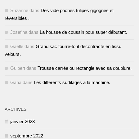
Suzanne
dans
Des vide poches tulipes gigognes et
réversibles .
Josefina
dans
La housse de coussin pour super débutant.
Gaelle
dans
Grand sac fourre-tout décontracté en tissu
velours.
Guibert
dans
Trousse carrée ou rectangle avec sa doublure.
Gana
dans
Les différents surfilages à la machine.
ARCHIVES
janvier 2023
septembre 2022